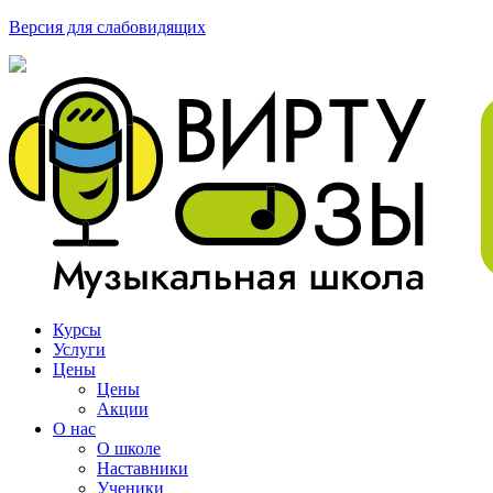
Версия для слабовидящих
Курсы
Услуги
Цены
Цены
Акции
О нас
О школе
Наставники
Ученики