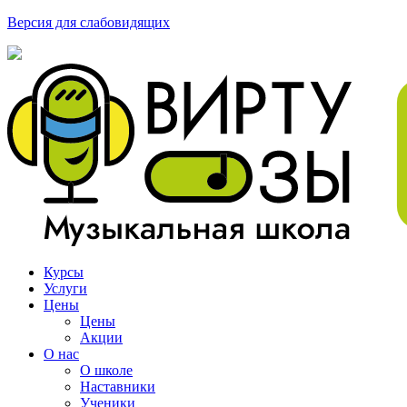
Версия для слабовидящих
Курсы
Услуги
Цены
Цены
Акции
О нас
О школе
Наставники
Ученики