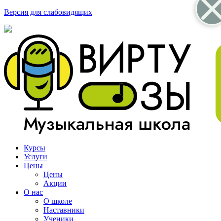
Версия для слабовидящих
Курсы
Услуги
Цены
Цены
Акции
О нас
О школе
Наставники
Ученики