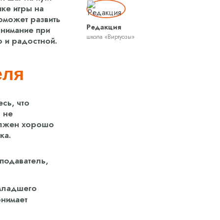
ике игры на
поможет развить
Редакция
внимание при
школа «Виртуозы»
о и радостной.
еля
сь, что
 не
олжен хорошо
ка.
подаватель,
 младшего
онимает