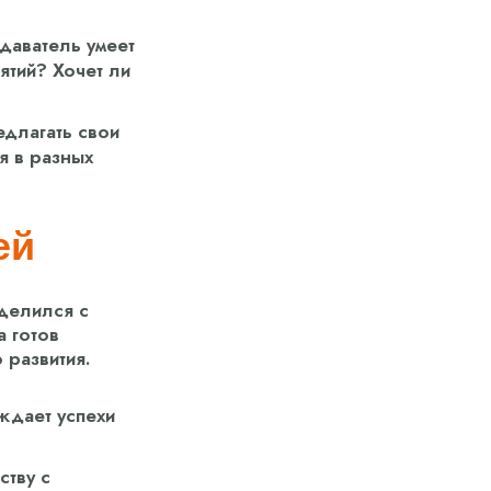
даватель умеет
ятий? Хочет ли
длагать свои
я в разных
ей
делился с
а готов
 развития.
ждает успехи
ству с