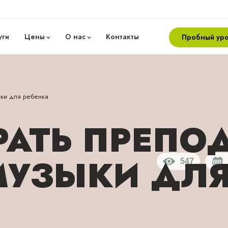
уги
Цены
О нас
Контакты
Пробный ур
ыки для ребенка
РАТЬ ПРЕПО
МУЗЫКИ ДЛЯ
547