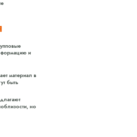
ие
я
рупповые
информацию и
ает материал в
ут быть
едлагают
поблизости, но