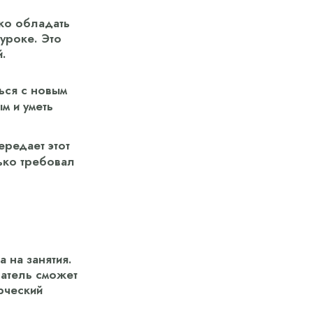
ко обладать
уроке. Это
.
ься с новым
м и уметь
ередает этот
лько требовал
 на занятия.
ватель сможет
рческий