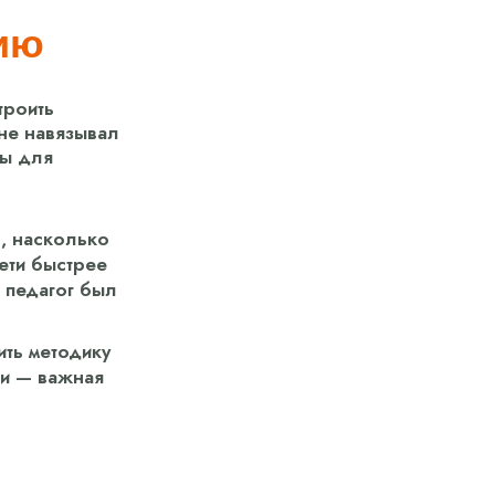
ию
троить
 не навязывал
ны для
о, насколько
ети быстрее
 педагог был
ть методику
ии — важная