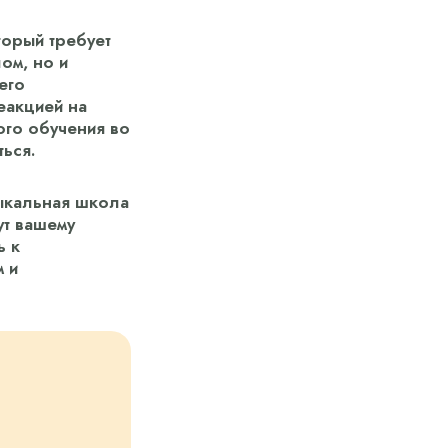
торый требует
ом, но и
его
еакцией на
ого обучения во
ться.
зыкальная школа
ут вашему
ь к
м и