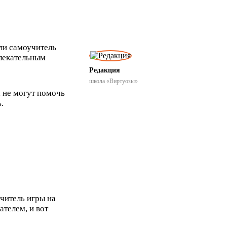
или самоучитель
влекательным
Редакция
школа «Виртуозы»
а не могут помочь
.
читель игры на
телем, и вот