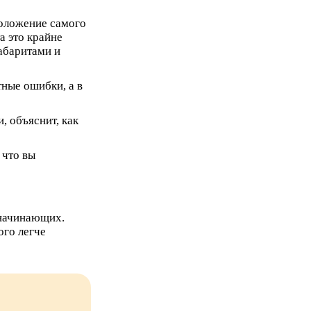
положение самого
а это крайне
абаритами и
тные ошибки, а в
, объяснит, как
 что вы
 начинающих.
ого легче