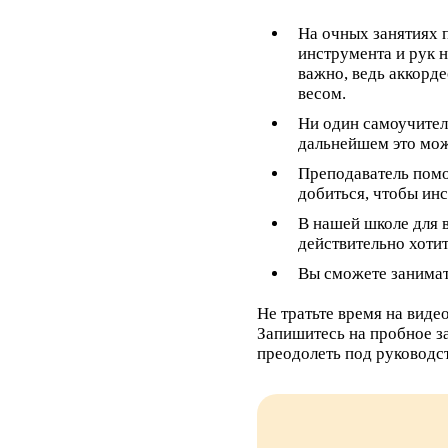
На очных занятиях 
инструмента и рук н
важно, ведь аккорд
весом.
Ни один самоучитель
дальнейшем это може
Преподаватель помо
добиться, чтобы ин
В нашей школе для в
действительно хотит
Вы сможете занимать
Не тратьте время на виде
Запишитесь на пробное за
преодолеть под руководс