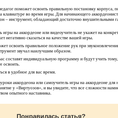
педагог поможет освоить правильную постановку корпуса, 
а клавиатуре во время игры. Для начинающего аккордеонист
еон – инструмент, обладающий достаточно внушительными г
 игры на аккордеоне или видеоучитель не укажет на конкре
т негативно сказаться на качестве вашей игры.
жет освоить правильное положение рук при звукоизвлечении
струмент звучал наилучшим образом.
ас составят индивидуальную программу и будут учить тому,
е освоить.
ся в удобное для вас время.
оуроки аккордеона или самоучитель игры на аккордеоне для
нятие у «Виртуозов», и вы увидите, что все сложности намн
твом опытного наставника.
Понравилась статья?