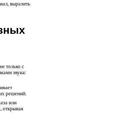
иал, выразить
азных
не только с
ками звука:
ивает
их решений.
аза или
, открывая