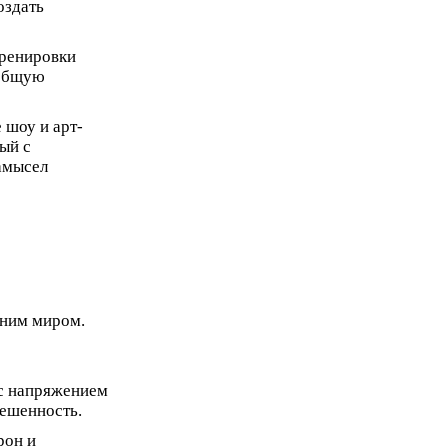
оздать
тренировки
 общую
 шоу и арт-
ый с
амысел
нним миром.
 с напряжением
ешенность.
рон и