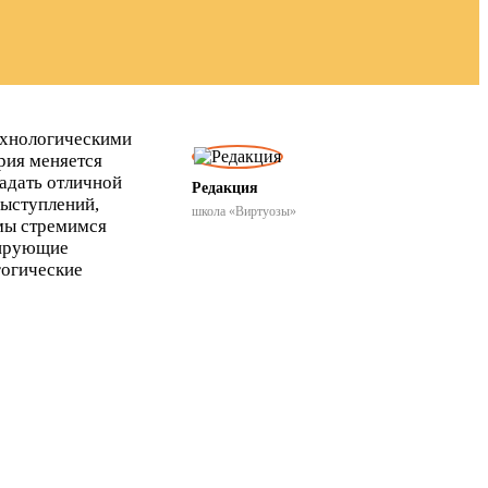
технологическими
рия меняется
ладать отличной
Редакция
выступлений,
школа «Виртуозы»
 мы стремимся
рирующие
гогические