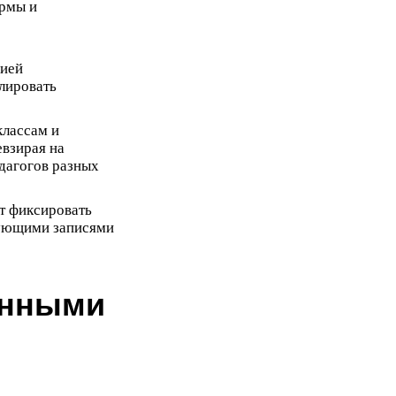
ормы и
ией
лировать
классам и
взирая на
едагогов разных
т фиксировать
вующими записями
онными