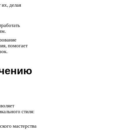
 их, делая
тработать
ям.
зование
ия, помогает
зок.
учению
зволяет
кального стиля:
ского мастерства