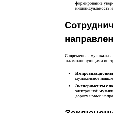
формирование увере
индивидуальность и
Сотруднич
направле
Современная музыкальная
аккомпанирующими инстру
Импровизационные
музыкальное мышлен
Эксперименты с ж
электронной музыки
дорогу новым напра
Заключен