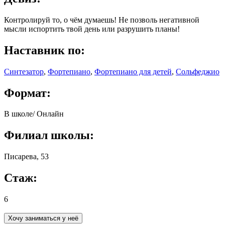
Контролируй то, о чём думаешь! Не позволь негативной
мысли испортить твой день или разрушить планы!
Наставник по
:
Синтезатор
,
Фортепиано
,
Фортепиано для детей
,
Сольфеджио
Формат
:
В школе
/
Онлайн
Филиал школы
:
Писарева, 53
Стаж
:
6
Хочу заниматься у неё