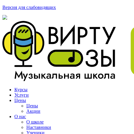
Версия для слабовидящих
Курсы
Услуги
Цены
Цены
Акции
О нас
О школе
Наставники
Ученики