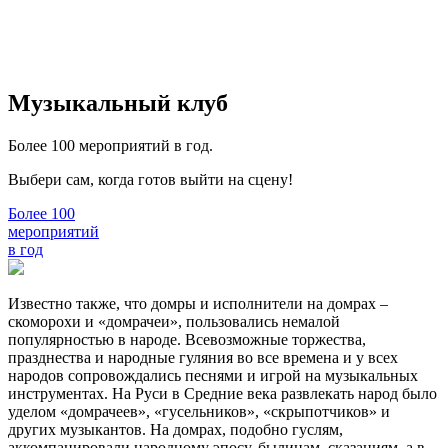
Музыкальный клуб
Более 100 мероприятий в год.
Выбери сам, когда готов выйти на сцену!
Более 100
мероприятий
в год
Известно также, что домры и исполнители на домрах –
скоморохи и «домрачеи», пользовались немалой
популярностью в народе. Всевозможные торжества,
празднества и народные гуляния во все времена и у всех
народов сопровождались песнями и игрой на музыкальных
инструментах. На Руси в Средние века развлекать народ было
уделом «домрачеев», «гусельников», «скрыпотчиков» и
других музыкантов. На домрах, подобно гуслям,
аккомпанировали народному эпосу, былинам, сказаниям, а в