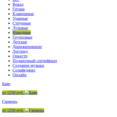
Вокал
Гитара
Клавишные
Ударные
Струнные
Духовые
Народные
Групповые
Детские
Дирижирование
Логопед
Оркестр
Подарочный сертификат
Создание музыки
Сольфеджио
Онлайн
Баян
от 1250 руб.
Гармонь
от 1250 руб.