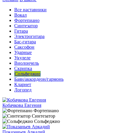
Все наставники
Вокал
Фортепиано
Синтезатор
Гитара
Электрогитара
Бас-гитара
Саксофон
Ударные
Укулеле
Виолончель
Скрипка
Сольфеджио
Баян/аккордеон/гармонь
Кларнет
Логопед
Кобачкова Евгения
Фортепиано
Синтезатор
Сольфеджио
Показаньев Аркадий